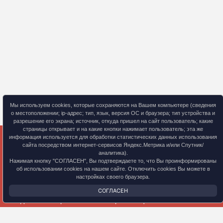
Мы используем cookies, которые сохраняются на Вашем компьютере (сведения
о местоположении; ip-адрес; тип, язык, версия ОС и браузера; тип устройства и
разрешение его экрана; источник, откуда пришел на сайт пользователь; какие
страницы открывает и на какие кнопки нажимает пользователь; эта же
информация используется для обработки статистических данных использования
сайта посредством интернет-сервисов Яндекс.Метрика и/или Спутник/
© 2024 Учебный центр ООО «ТТС»
аналитика).
+7 (495) 585-79-92
Нажимая кнопку "СОГЛАСЕН", Вы подтверждаете то, что Вы проинформированы
Эл. почта: info@ttstandart.ru
об использовании cookies на нашем сайте. Отключить cookies Вы можете в
настройках своего браузера.
Документы
СОГЛАСЕН
Сведения об образовательной организации
Обработка персональных данных