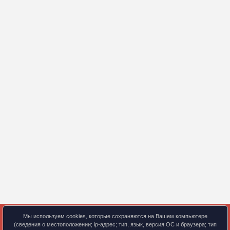
Мы используем cookies, которые сохраняются на Вашем компьютере
(сведения о местоположении; ip-адрес; тип, язык, версия ОС и браузера; тип
© 2024 Учебный центр ООО «ТТС»