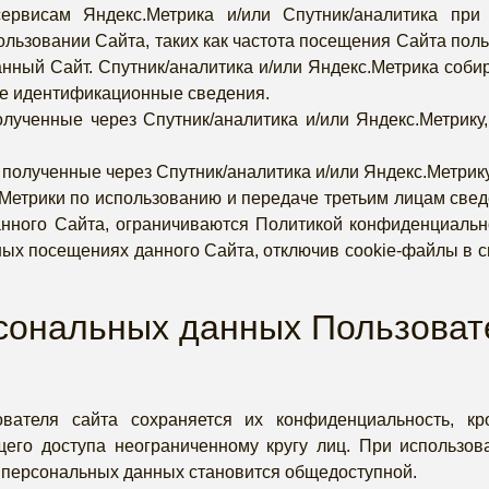
рвисам Яндекс.Метрика и/или Спутник/аналитика при
ользовании Сайта, таких как частота посещения Сайта пол
нный Сайт. Спутник/аналитика и/или Яндекс.Метрика собир
ие идентификационные сведения.
олученные через Спутник/аналитика и/или Яндекс.Метрику
 полученные через Спутник/аналитика и/или Яндекс.Метри
.Метрики по использованию и передаче третьим лицам свед
нного Сайта, ограничиваются Политикой конфиденциально
ных посещениях данного Сайта, отключив cookie-файлы в 
сональных данных Пользоват
ателя сайта сохраняется их конфиденциальность, кр
его доступа неограниченному кругу лиц. При использов
го персональных данных становится общедоступной.