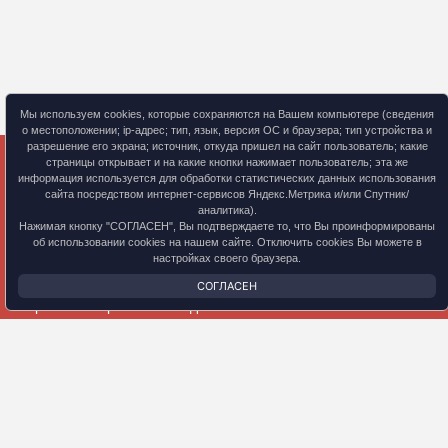
Мы используем cookies, которые сохраняются на Вашем компьютере (сведения
о местоположении; ip-адрес; тип, язык, версия ОС и браузера; тип устройства и
разрешение его экрана; источник, откуда пришел на сайт пользователь; какие
страницы открывает и на какие кнопки нажимает пользователь; эта же
информация используется для обработки статистических данных использования
© 2024 Учебный центр ООО «ТТС»
сайта посредством интернет-сервисов Яндекс.Метрика и/или Спутник/
+7 (495) 585-79-92
аналитика).
Эл. почта: info@ttstandart.ru
Нажимая кнопку "СОГЛАСЕН", Вы подтверждаете то, что Вы проинформированы
об использовании cookies на нашем сайте. Отключить cookies Вы можете в
настройках своего браузера.
Документы
Сведения об образовательной организации
СОГЛАСЕН
Обработка персональных данных
Министерство науки и высшего образования РФ
Министерство просвещения Российской Федерации